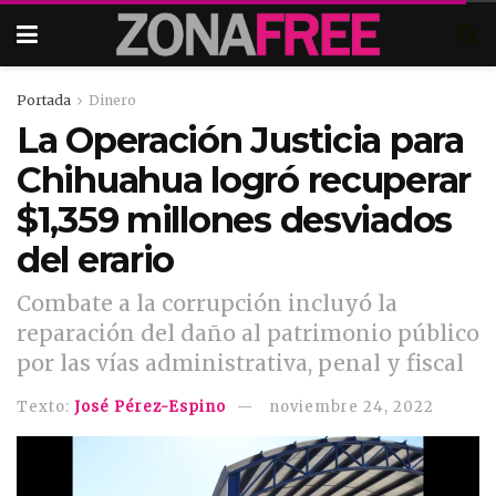
Portada
Dinero
La Operación Justicia para
Chihuahua logró recuperar
$1,359 millones desviados
del erario
Combate a la corrupción incluyó la
reparación del daño al patrimonio público
por las vías administrativa, penal y fiscal
Texto:
José Pérez-Espino
noviembre 24, 2022