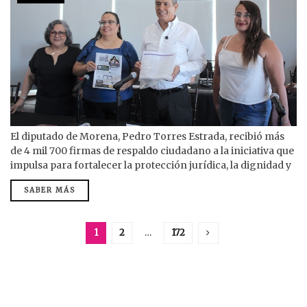
El diputado de Morena, Pedro Torres Estrada, recibió más
de 4 mil 700 firmas de respaldo ciudadano a la iniciativa que
impulsa para fortalecer la protección jurídica, la dignidad y
la integridad de las y los trabajadores de la educación frente
SABER MÁS
a denuncias infundadas, amenazas y actos de violencia
institucional o digital. Torres Estrada estuvo acompañado
por las maestras Dalila Flores Gutiérrez y Clara Cecilia...
1
2
…
172