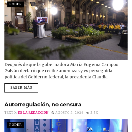
PODER
Después de que la gobernadora María Eugenia Campos
Galván declaró que recibe amenazas y es perseguida
política del Gobierno federal, la presidenta Claudia
Sheinbaum le respondió de manera contundente: “Hubo
SABER MÁS
una carpeta de investigación que se abrió derivado de la
presencia de agentes de la CIA en Chihuahua haciendo
operaciones. Y sigue esa carpeta por parte de la Fiscalía
Autorregulación, no censura
(General de la República)”, dijo. “Pero...
TEXTO:
DE LA REDACCIÓN
AGOSTO 4, 2026
2.5K
PODER