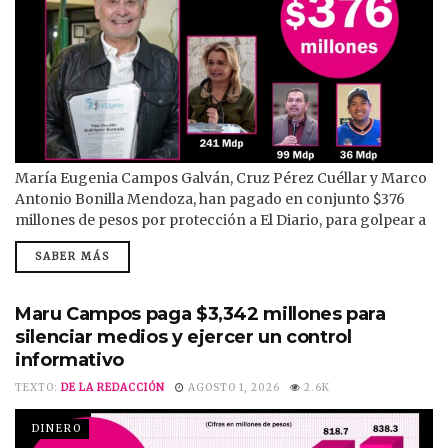
María Eugenia Campos Galván, Cruz Pérez Cuéllar y Marco
Antonio Bonilla Mendoza, han pagado en conjunto $376
millones de pesos por protección a El Diario, para golpear a
la presidenta Claudia Sheinbaum, a Morena y a sus
SABER MÁS
adversarios. En los hechos, han enriquecido con recursos
públicos a Osvaldo Rodríguez Borunda, dueño de la cadena
de El Diario, quien radica en El Paso, Texas. La
Maru Campos paga $3,342 millones para
gobernadora...
silenciar medios y ejercer un control
informativo
TEXTO:
DE LA REDACCIÓN
AGOSTO 1, 2026
2.6K
DINERO