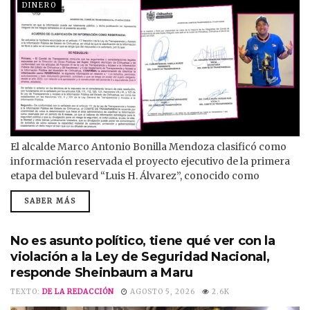
DINERO
El alcalde Marco Antonio Bonilla Mendoza clasificó como
información reservada el proyecto ejecutivo de la primera
etapa del bulevard “Luis H. Álvarez”, conocido como
periférico Poniente 5. Bonilla Mendoza también se ha
SABER MÁS
negado a informar quiénes son los dueños de los predios
que se beneficarán con la primera etapa de la vialidad, para
la cual busca contratar deuda por $150 millones de pesos y
No es asunto político, tiene qué ver con la
heredarla...
violación a la Ley de Seguridad Nacional,
responde Sheinbaum a Maru
TEXTO:
DE LA REDACCIÓN
AGOSTO 5, 2026
2.6K