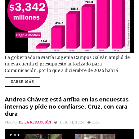
La gobernadora María Eugenia Campos Galván amplió de
nueva cuenta el presupuesto autorizado para
Comunicación, por lo que a diciembre de 2026 habrá
gastado más de $3,342 millones de pesos. Aunque se queja
SABER MÁS
de insuficiencia presupuestal y recortes federales, Campos
Galván elevó el gasto en Comunicación de $185 millones 199
mil pesos autorizado por el Congreso a $838 millones 274
Andrea Chávez está arriba en las encuestas
mil pesos, para el ejercicio...
internas y pide no confiarse. Cruz, con cara
dura
TEXTO:
DE LA REDACCIÓN
JULIO 31, 2026
2.6K
PODER