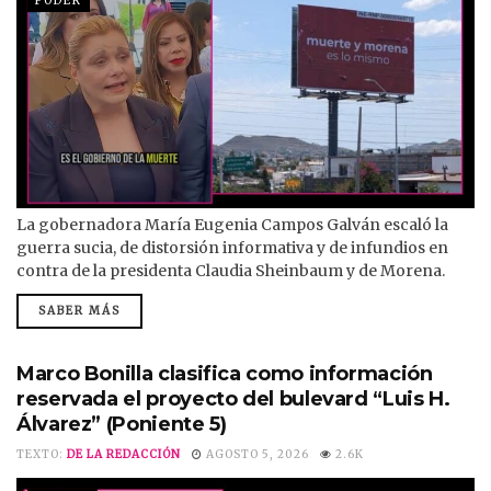
PODER
La gobernadora María Eugenia Campos Galván escaló la
guerra sucia, de distorsión informativa y de infundios en
contra de la presidenta Claudia Sheinbaum y de Morena.
Cada vez que está frente a un micrófono, califica el
SABER MÁS
gobierno de Sheinbaum y a Morena como el “gobierno de la
muerte”, además de afirmar que el Gobierno federal
mantiene una alianza con el crimen organizado. La
Marco Bonilla clasifica como información
gobernadora ha...
reservada el proyecto del bulevard “Luis H.
Álvarez” (Poniente 5)
TEXTO:
DE LA REDACCIÓN
AGOSTO 5, 2026
2.6K