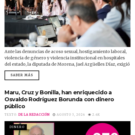
Ante las denuncias de acoso sexual, hostigamiento laboral,
violencia de género y violencia institucional en hospitales
del estado, la diputada de Morena, Jael Argüelles Díaz, exigió
cuentas al secretario de Salud, Gilberto Baeza. La diputada
SABER MÁS
formuló 32 preguntas para esclarecer los hechos, deslindar
responsabilidades y conocer las acciones emprendidas.
Ante la Diputación Permanente, Argüelles Díaz dijo que las
Maru, Cruz y Bonilla, han enriquecido a
denuncias acumuladas en los últimos años evidencian...
Osvaldo Rodríguez Borunda con dinero
público
TEXTO:
DE LA REDACCIÓN
AGOSTO 3, 2026
2.6K
DINERO