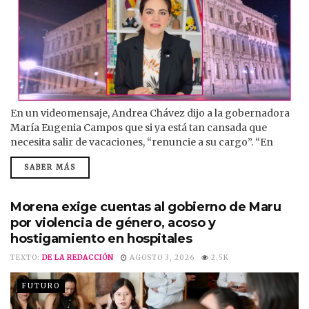
En un videomensaje, Andrea Chávez dijo a la gobernadora
María Eugenia Campos que si ya está tan cansada que
necesita salir de vacaciones, “renuncie a su cargo”. “En
Chihuahua no hay nadie al frente”, dijo, ya que Chihuahua
SABER MÁS
sigue como el estado más violento del país y el secretario de
Seguridad Pública, Gilberto Loya, se desica a pintar bardas
con su nombre usando recursos de...
Morena exige cuentas al gobierno de Maru
por violencia de género, acoso y
hostigamiento en hospitales
TEXTO:
DE LA REDACCIÓN
AGOSTO 3, 2026
2.5K
FUTURO