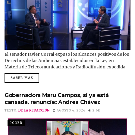
El senador Javier Corral expuso los alcances positivos de los
Derechos de las Audiencias establecidos en la Ley en
Materia de Telecomunicaciones y Radiodifusión expedida
en 2025 y que ahora enfrentan un embate por parte de los
SABER MÁS
grandes concesionarios privados y del PRIAN. En una
amplia entrevista con el periodista Sergio Valles, en Canal
28, Corral desmintió las falsas narrativas que circulan a
Gobernadora Maru Campos, si ya está
partir de...
cansada, renuncie: Andrea Chávez
TEXTO:
DE LA REDACCIÓN
AGOSTO 4, 2026
2.6K
PODER