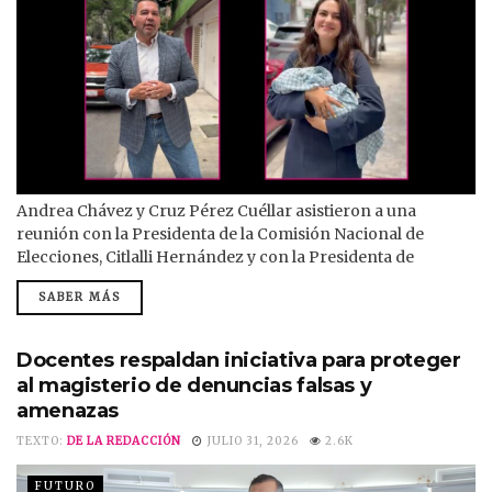
Andrea Chávez y Cruz Pérez Cuéllar asistieron a una
reunión con la Presidenta de la Comisión Nacional de
Elecciones, Citlalli Hernández y con la Presidenta de
Morena, AriadnaMontiel, en CDMX, donde conocieron el
SABER MÁS
resultado de las primeras encuestas internas. Los
semblantes y los mensajes de Andrea Chávez y de Cruz
Pérez Cuéllar, reflejan las tendencias en el proceso interno,
Docentes respaldan iniciativa para proteger
después de conocer los resultados de...
al magisterio de denuncias falsas y
amenazas
TEXTO:
DE LA REDACCIÓN
JULIO 31, 2026
2.6K
FUTURO