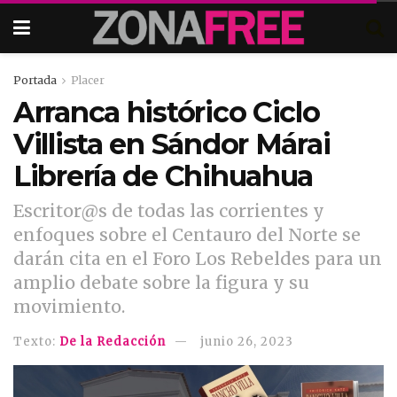
Portada
Placer
Arranca histórico Ciclo
Villista en Sándor Márai
Librería de Chihuahua
Escritor@s de todas las corrientes y
enfoques sobre el Centauro del Norte se
darán cita en el Foro Los Rebeldes para un
amplio debate sobre la figura y su
movimiento.
Texto:
De la Redacción
junio 26, 2023