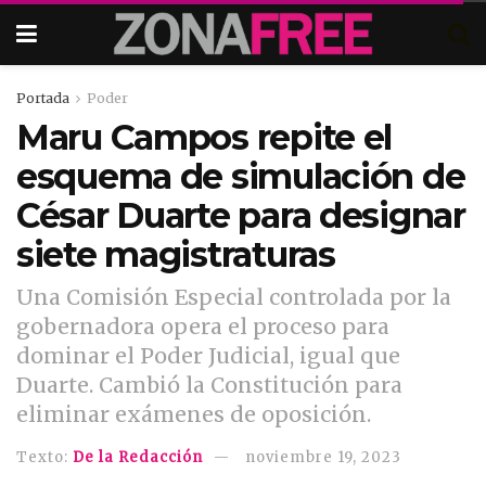
Portada
Poder
Maru Campos repite el
esquema de simulación de
César Duarte para designar
siete magistraturas
Una Comisión Especial controlada por la
gobernadora opera el proceso para
dominar el Poder Judicial, igual que
Duarte. Cambió la Constitución para
eliminar exámenes de oposición.
Texto:
De la Redacción
noviembre 19, 2023