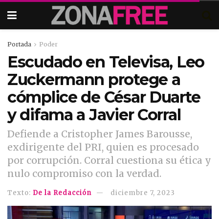
Portada
Poder
Escudado en Televisa, Leo
Zuckermann protege a
cómplice de César Duarte
y difama a Javier Corral
Defiende a Cristopher James Barousse,
exdirigente del PRI, quien es procesado
por corrupción. Corral cuestiona su ética y
nulo compromiso con la verdad.
Texto:
De la Redacción
diciembre 7, 2023