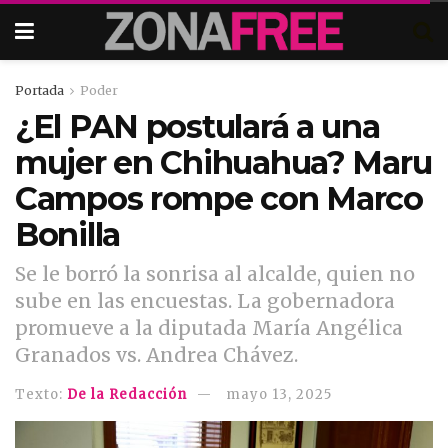
Portada
Poder
¿El PAN postulará a una
mujer en Chihuahua? Maru
Campos rompe con Marco
Bonilla
Se le borró la sonrisa al alcalde, quien no
sube en las encuestas. La gobernadora
promueve a la diputada María Angélica
Granados vs. Andrea Chávez.
Texto:
De la Redacción
mayo 13, 2025