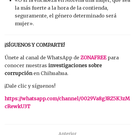
«O si la encabeza en Morena una mujer, que sea
la más fuerte a la hora de la contienda,
seguramente, el género determinado será
mujer».
¡SÍGUENOS Y COMPARTE!
Únete al canal de WhatsApp de
ZONAFREE
para
conocer nuestras
investigaciones sobre
corrupción
en Chihuahua.
¡Dale clic y síguenos!
https://whatsapp.com/channel/0029Va8g3RZ5K3zM
cRewkU3T
Anterior