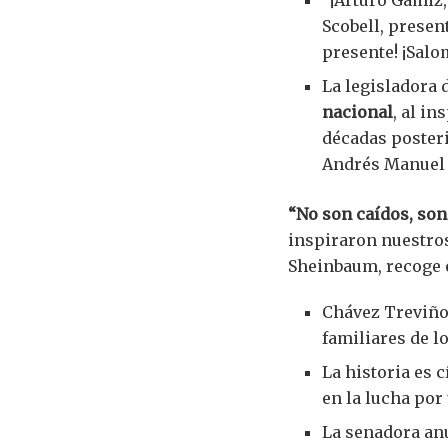
“¡Arturo Gámiz,
Scobell, presen
presente! ¡Salo
La legisladora 
nacional
, al i
décadas posteri
Andrés Manuel 
“No son caídos, so
inspiraron nuestro
Sheinbaum, recoge e
Chávez Treviño 
familiares de l
La historia es 
en la lucha por 
La senadora an