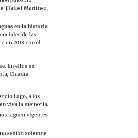
nte! ¡Antonio
e! ¡Rafael Martínez,
guas en la historia
 sociales de las
co en 2018 con el
e. En ellos se
ta, Claudia
ncio Lugo, a los
nen viva la memoria.
ños siguen vigentes
una sesión solemne