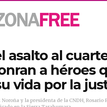
l asalto al cuart
onran a héroes 
 vida por la just
Noroña y la presidenta de la CNDH, Rosario 
bicado en la Sierra Tarahumara.