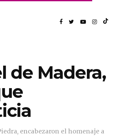
el de Madera,
que
icia
Piedra, encabezaron el homenaje a