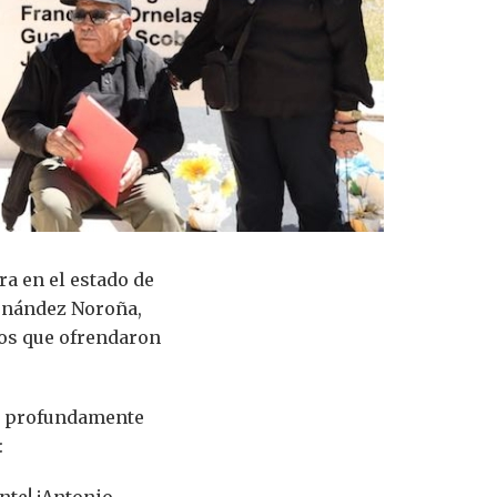
a en el estado de
rnández Noroña,
ros que ofrendaron
o profundamente
: