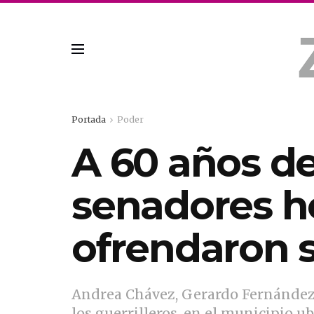
Portada
Poder
A 60 años de
senadores h
ofrendaron su
Andrea Chávez, Gerardo Fernández 
los guerrilleros, en el municipio u