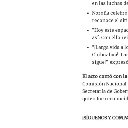
en las luchas d
Noroña celebró
reconoce el si
“Hoy este espa
así. Con ello r
“¡Larga vida a 
Chihuahua! ¡Lar
sigue!”, expres
El acto contó con la
Comisión Nacional 
Secretaría de Gober
quien fue reconocid
¡SÍGUENOS Y COMP