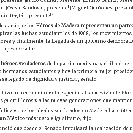
 presente! ¡Pablo Gómez, presente! ¡Emilio Gámiz, prese
te! ¡Óscar Sandoval, presente! ¡Miguel Quiñones, present
món Gaytán, presente!”
destacó que los
Héroes de Madera representan un partea
nspirar las luchas estudiantiles de 1968, los movimientos
ores y, finalmente, la llegada de un gobierno democráti
López Obrador.
n héroes verdaderos
de la patria mexicana y chihuahuens
s hermanos estudiantes y hoy la primera mujer presiden
se legado de dignidad y justicia”, señaló.
hizo un reconocimiento especial al sobreviviente Flore
os guerrilleros y a las nuevas generaciones que mantie
cíclica y que los ideales sembrados en Madera hace 60 a
un México más justo e igualitario, dijo.
unció que desde el Senado impulsará la realización de 