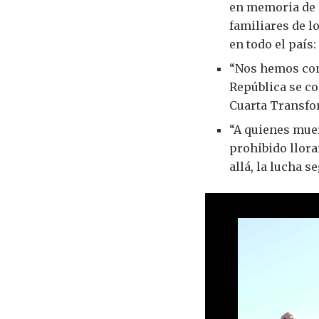
en memoria de l
familiares de l
en todo el país:
“Nos hemos com
República se co
Cuarta Transfo
“A quienes muer
prohibido llora
allá, la lucha s