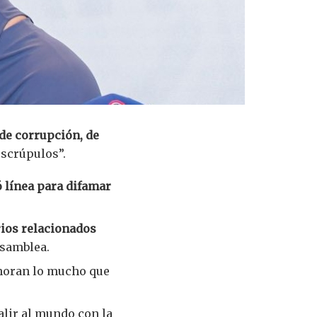
de corrupción, de
escrúpulos”.
 línea para difamar
ios relacionados
 asamblea.
gnoran lo mucho que
alir al mundo con la