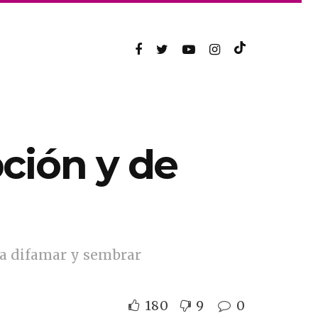
ción y de
ra difamar y sembrar
180
9
0