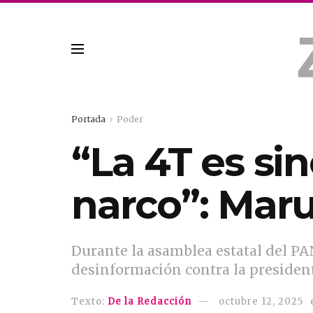
Portada
Poder
“La 4T es si
narco”: Mar
Durante la asamblea estatal del PA
desinformación contra la presiden
Texto:
De la Redacción
octubre 12, 2025