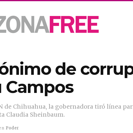
nónimo de corrup
u Campos
N de Chihuahua, la gobernadora tiró línea pa
ta Claudia Sheinbaum.
en
Poder