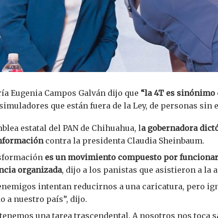
ía Eugenia Campos Galván dijo que
“la 4T es sinónimo 
 simuladores que están fuera de la Ley, de personas sin 
blea estatal del PAN de Chihuahua, l
a gobernadora dictó
nformación
contra la presidenta Claudia Sheinbaum.
nsformación
es un movimiento compuesto por funcionar
encia organizada
, dijo a los panistas que asistieron a la
enemigos intentan reducirnos a una caricatura, pero i
o a nuestro país”, dijo.
enemos una tarea trascendental. A nosotros nos toca s