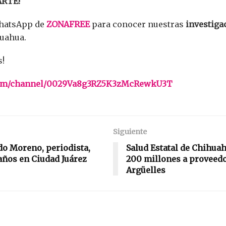
ARTE!
WhatsApp de
ZONAFREE
para conocer nuestras
investiga
uahua.
s!
.com/channel/0029Va8g3RZ5K3zMcRewkU3T
Siguiente
do Moreno, periodista,
Salud Estatal de Chihua
 años en Ciudad Juárez
200 millones a proveedo
Argüelles