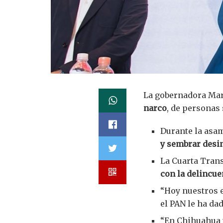
La gobernadora Mar
narco
, de personas
Durante la asam
y sembrar desi
La Cuarta Tra
con la delincu
“Hoy nuestros 
el PAN le ha dad
“En Chihuahua t