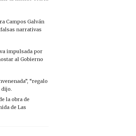
ora Campos Galván
falsas narrativas
iva impulsada por
nostar al Gobierno
nvenenada”, “regalo
dijo.
de la obra de
nida de Las