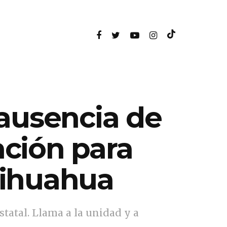
 ausencia de
ción para
hihuahua
tatal. Llama a la unidad y a