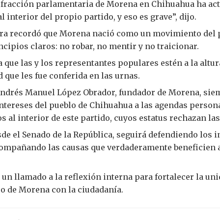
la fracción parlamentaria de Morena en Chihuahua ha a
l interior del propio partido, y eso es grave”, dijo.
era recordó que Morena nació como un movimiento del p
ncipios claros: no robar, no mentir y no traicionar.
a que las y los representantes populares estén a la altur
 que les fue conferida en las urnas.
Andrés Manuel López Obrador, fundador de Morena, sie
ntereses del pueblo de Chihuahua a las agendas persona
s al interior de este partido, cuyos estatus rechazan las
de el Senado de la República, seguirá defendiendo los i
ompañando las causas que verdaderamente beneficien a 
 un llamado a la reflexión interna para fortalecer la un
o de Morena con la ciudadanía.