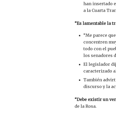
han insertado e
a la Cuarta Tr
“Es lamentable la t
“Me parece que
concentren muy
todo con el pue
los senadores d
El legislador d
caracterizado a
También advirti
discurso y la a
“Debe existir un ve
de la Rosa.