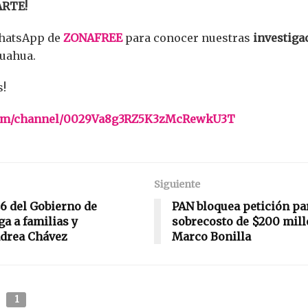
ARTE!
WhatsApp de
ZONAFREE
para conocer nuestras
investiga
uahua.
s!
.com/channel/0029Va8g3RZ5K3zMcRewkU3T
Siguiente
6 del Gobierno de
PAN bloquea petición pa
a a familias y
sobrecosto de $200 mill
drea Chávez
Marco Bonilla
s
1