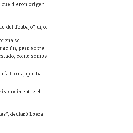
s que dieron origen
 del Trabajo”, dijo.
orena se
nación, pero sobre
l estado, como somos
ería burda, que ha
istencia entre el
es”, declaró Loera