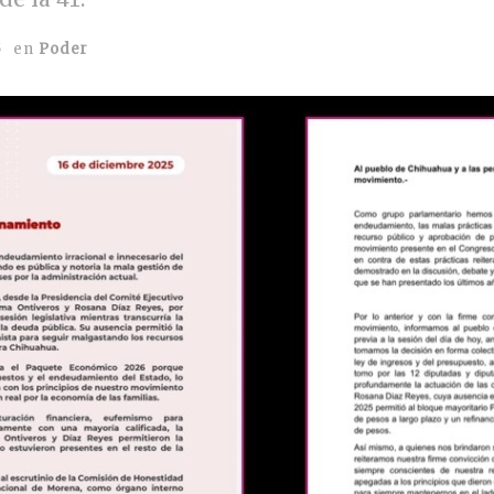
5
en
Poder