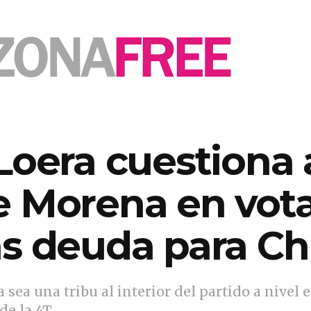
Loera cuestiona
e Morena en vota
ás deuda para C
a una tribu al interior del partido a nivel es
de la 4T.