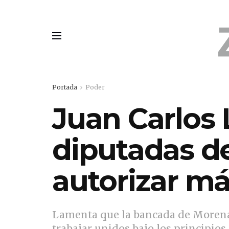
Portada
Poder
Juan Carlos 
diputadas d
autorizar m
Lamenta que la bancada de Morena se
trabajar unidos bajo los principios 