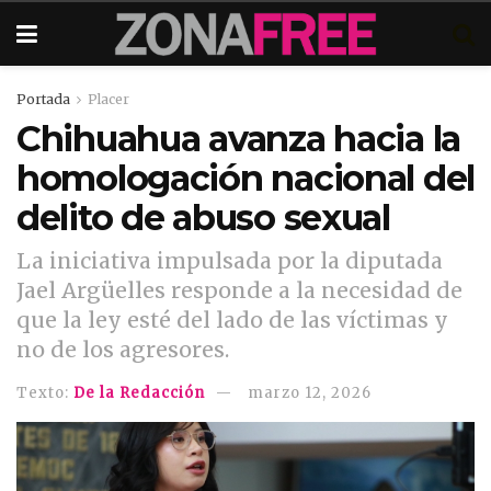
Portada
Placer
Chihuahua avanza hacia la
homologación nacional del
delito de abuso sexual
La iniciativa impulsada por la diputada
Jael Argüelles responde a la necesidad de
que la ley esté del lado de las víctimas y
no de los agresores.
Texto:
De la Redacción
marzo 12, 2026