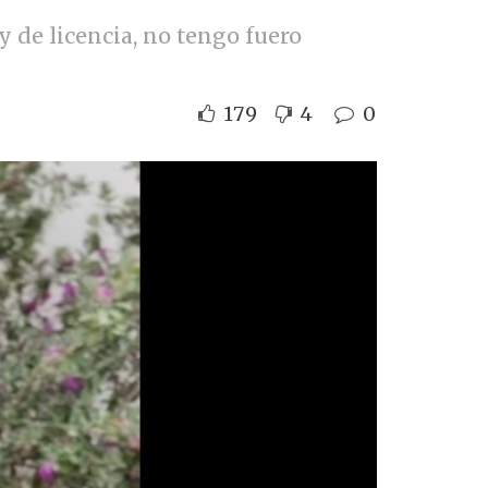
y de licencia, no tengo fuero
179
4
0