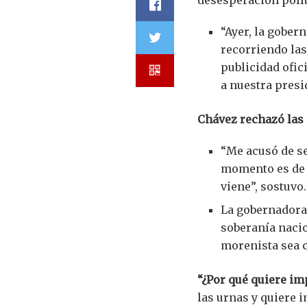
“Ayer, la gober
recorriendo las
publicidad ofic
a nuestra presi
Chávez rechazó las 
“Me acusó de se
momento es de v
viene”, sostuvo.
La gobernadora 
soberanía nacio
morenista sea c
“¿Por qué quiere imp
las urnas y quiere 