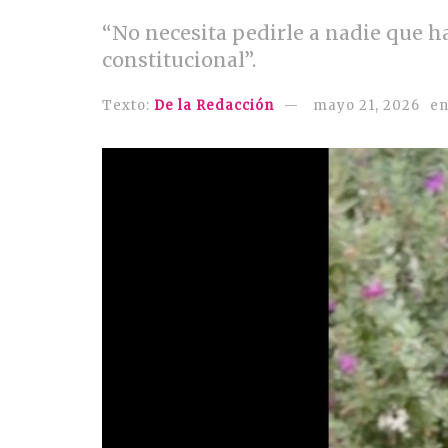
“No necesita pedirle a nadie que ha
constitucional”.
Texto:
De la Redacción
mayo 21, 2026
e