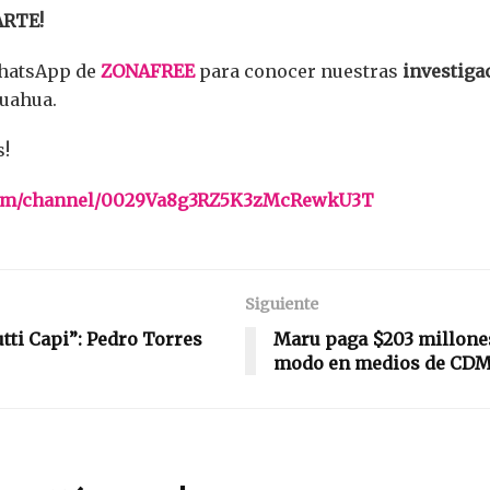
ARTE!
WhatsApp de
ZONAFREE
para conocer nuestras
investiga
uahua.
s!
.com/channel/0029Va8g3RZ5K3zMcRewkU3T
Siguiente
utti Capi”: Pedro Torres
Maru paga $203 millones
modo en medios de CD