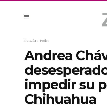
Portada
Poder
Andrea Cháv
desesperado
impedir su p
Chihuahua