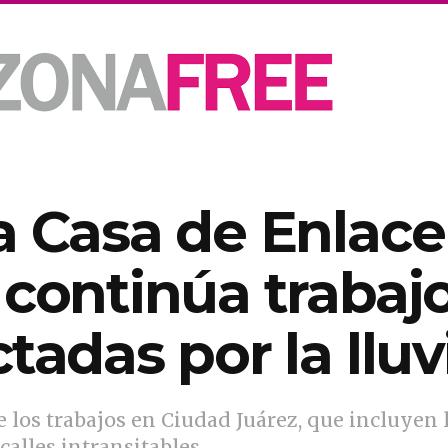
a Casa de Enlac
 continúa trabaj
tadas por la lluv
e los trabajos en Ciudad Juárez, que incluyen 
calles intransitables.