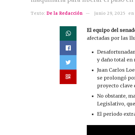
Texto:
De la Redacción
junio 29, 2025
en
El equipo del senad
afectadas por las ll
Desafortunadame
y daño total en
Juan Carlos Loe
se prolongó por
proyecto clave 
No obstante, ma
Legislativo, qu
El periodo extr