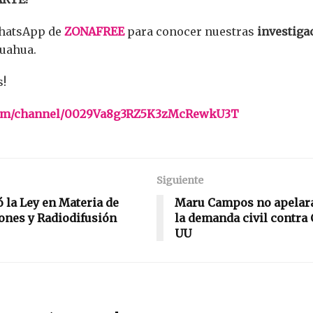
WhatsApp de
ZONAFREE
para conocer nuestras
investiga
uahua.
s!
.com/channel/0029Va8g3RZ5K3zMcRewkU3T
Siguiente
 la Ley en Materia de
Maru Campos no apelará
nes y Radiodifusión
la demanda civil contra 
UU