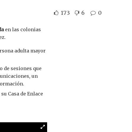
173
6
0
da
en las colonias
ez.
ersona adulta mayor
io de sesiones que
municaciones, un
formación.
 su Casa de Enlace