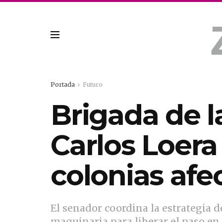
Portada
Futuro
Brigada de l
Carlos Loera
colonias afec
El senador coordina la estrategia d
maquinaria para liberar el paso en 