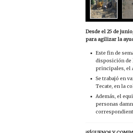
Desde el 25 de juni
para agilizar la ayu
Este fin de sem
disposición de l
principales, el
Se trabajó en v
Tecate, en la co
Además, el equi
personas damnif
correspondiente
¡SÍGUENOS Y COMP