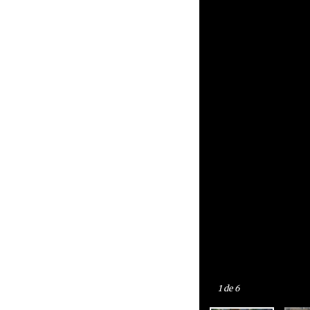
1
de 6