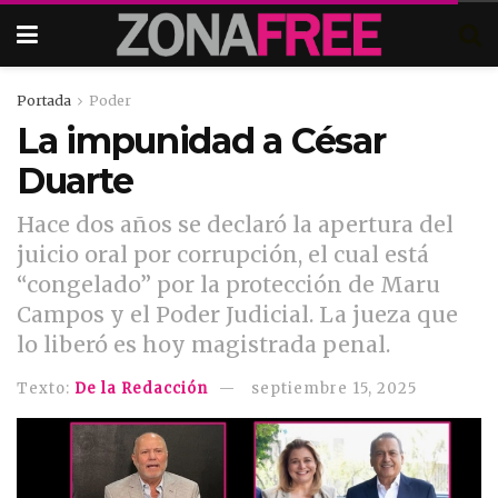
Portada
Poder
La impunidad a César
Duarte
Hace dos años se declaró la apertura del
juicio oral por corrupción, el cual está
“congelado” por la protección de Maru
Campos y el Poder Judicial. La jueza que
lo liberó es hoy magistrada penal.
Texto:
De la Redacción
septiembre 15, 2025